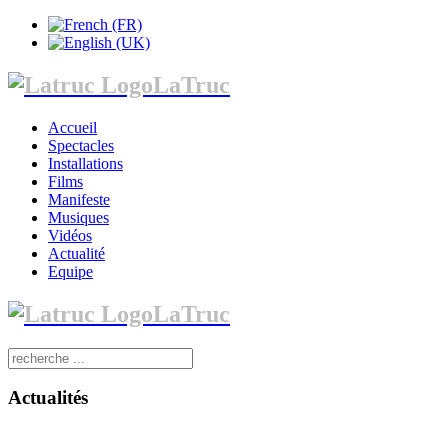
LaTruc
Accueil
Spectacles
Installations
Films
Manifeste
Musiques
Vidéos
Actualité
Equipe
LaTruc
Actualités