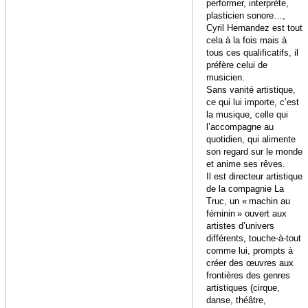
performer, interprète,
plasticien sonore…,
Cyril Hernandez est tout
cela à la fois mais à
tous ces qualificatifs, il
préfère celui de
musicien.
Sans vanité artistique,
ce qui lui importe, c’est
la musique, celle qui
l’accompagne au
quotidien, qui alimente
son regard sur le monde
et anime ses rêves.
Il est directeur artistique
de la compagnie La
Truc, un « machin au
féminin » ouvert aux
artistes d’univers
différents, touche-à-tout
comme lui, prompts à
créer des œuvres aux
frontières des genres
artistiques (cirque,
danse, théâtre,