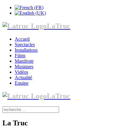
LaTruc
Accueil
Spectacles
Installations
Films
Manifeste
Musiques
Vidéos
Actualité
Equipe
LaTruc
La Truc