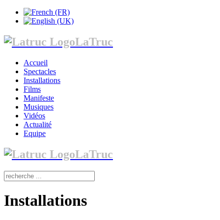
LaTruc
Accueil
Spectacles
Installations
Films
Manifeste
Musiques
Vidéos
Actualité
Equipe
LaTruc
Installations