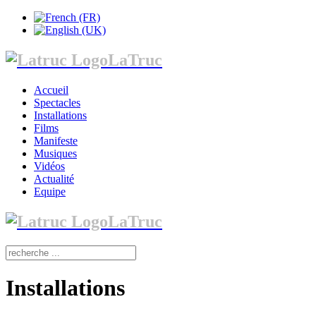
LaTruc
Accueil
Spectacles
Installations
Films
Manifeste
Musiques
Vidéos
Actualité
Equipe
LaTruc
Installations