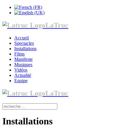
LaTruc
Accueil
Spectacles
Installations
Films
Manifeste
Musiques
Vidéos
Actualité
Equipe
LaTruc
Installations