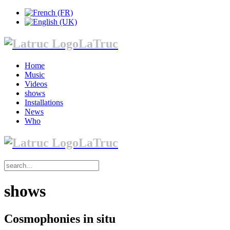
LaTruc
Home
Music
Videos
shows
Installations
News
Who
LaTruc
shows
Cosmophonies in situ