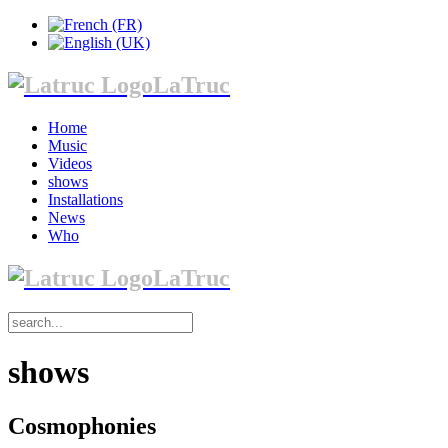
LaTruc
Home
Music
Videos
shows
Installations
News
Who
LaTruc
shows
Cosmophonies