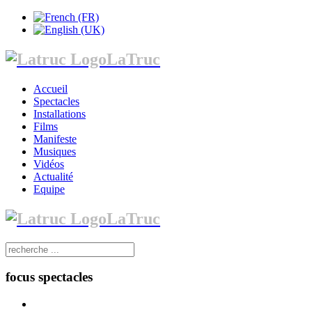
LaTruc
Accueil
Spectacles
Installations
Films
Manifeste
Musiques
Vidéos
Actualité
Equipe
LaTruc
focus spectacles