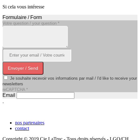
Si cela vous intéresse
Formulaire / Form
Votre question / your question
*
Envoyer / Send
Je souhaite recevoir vos informations par mail / I'd like to receive your
newsletters
reCAPTCHA
*
Email
.
nos partenaires
contact
Copyright © 2019 Cie LaTruc - Tous droits réservés - LGO/CH