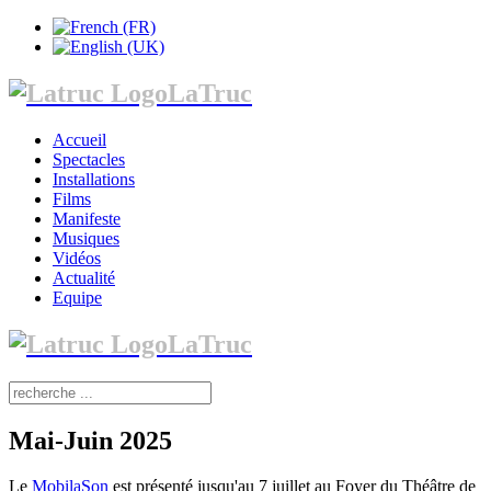
LaTruc
Accueil
Spectacles
Installations
Films
Manifeste
Musiques
Vidéos
Actualité
Equipe
LaTruc
Mai-Juin 2025
Le
MobilaSon
est présenté jusqu'au 7 juillet au Foyer du Théâtre de