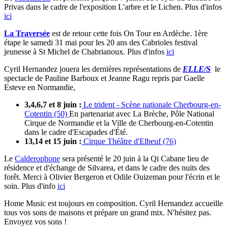
Privas dans le cadre de l'exposition L'arbre et le Lichen. Plus d'infos
ici
La Traversée
est de retour cette fois On Tour en Ardèche. 1ère
étape le samedi 31 mai pour les 20 ans des Cabrioles festival
jeunesse à St Michel de Chabrianoux. Plus d'infos
ici
Cyril Hernandez jouera les dernières représentations de
ELLE/S
le
spectacle de Pauline Barboux et Jeanne Ragu repris par Gaelle
Esteve en Normandie,
3,4,6,7 et 8 juin :
Le trident - Scène nationale Cherbourg-en-
Cotentin (50)
En partenariat avec La Brèche, Pôle National
Cirque de Normandie et la Ville de Cherbourg-en-Cotentin
dans le cadre d'Escapades d'Été.
13,14 et 15 juin :
Cirque Théâtre d'Elbeuf (76)
Le
Calderophone
sera présenté le 20 juin à la Qi Cabane lieu de
résidence et d'échange de Silvarea, et dans le cadre des nuits des
forêt. Merci à Olivier Bergeron et Odile Ouizeman pour l'écrin et le
soin. Plus d'info
ici
Home Music est toujours en composition. Cyril Hernandez accueille
tous vos sons de maisons et prépare un grand mix. N'hésitez pas.
Envoyez vos sons !